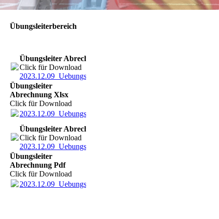
Übungsleiterbereich
Übungsleiter Abrechnung Xlsx
Click für Download
2023.12.09_Uebungsleiterabrechnung_Leerformular.xlsx
(28.4
Übungsleiter
Abrechnung Xlsx
Click für Download
2023.12.09_Uebungsleiterabrechnung_Leerformular.xlsx
(28.4
Übungsleiter Abrechnung Pdf
Click für Download
2023.12.09_Uebungsleiterabrechnung_Leerformular_PDF.pdf
(
Übungsleiter
Abrechnung Pdf
Click für Download
2023.12.09_Uebungsleiterabrechnung_Leerformular_PDF.pdf
(