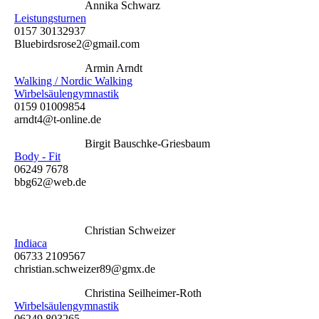
Annika Schwarz
Leistungsturnen
0157 30132937
Bluebirdsrose2@gmail.com
Armin Arndt
Walking / Nordic Walking
Wirbelsäulengymnastik
0159 01009854
arndt4@t-online.de
Birgit Bauschke-Griesbaum
Body - Fit
06249 7678
bbg62@web.de
Christian Schweizer
Indiaca
06733 2109567
christian.schweizer89@gmx.de
Christina Seilheimer-Roth
Wirbelsäulengymnastik
06249 803265