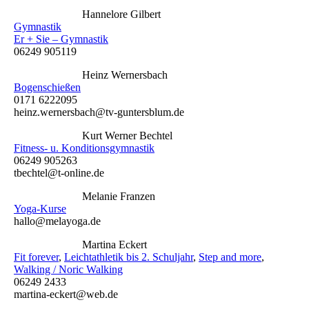
Hannelore Gilbert
Gymnastik
Er + Sie – Gymnastik
06249 905119
Heinz Wernersbach
Bogenschießen
0171 6222095
heinz.wernersbach@tv-guntersblum.de
Kurt Werner Bechtel
Fitness- u. Konditionsgymnastik
06249 905263
tbechtel@t-online.de
Melanie Franzen
Yoga-Kurse
hallo@melayoga.de
Martina Eckert
Fit forever
,
Leichtathletik bis 2. Schuljahr
,
Step and more
,
Walking / Noric Walking
06249 2433
martina-eckert@web.de