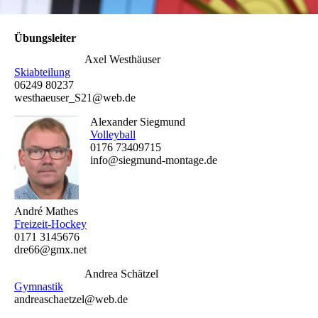
Übungsleiter
Axel Westhäuser
Skiabteilung
06249 80237
westhaeuser_S21@web.de
Alexander Siegmund
Volleyball
0176 73409715
info@siegmund-montage.de
André Mathes
Freizeit-Hockey
0171 3145676
dre66@gmx.net
Andrea Schätzel
Gymnastik
andreaschaetzel@web.de