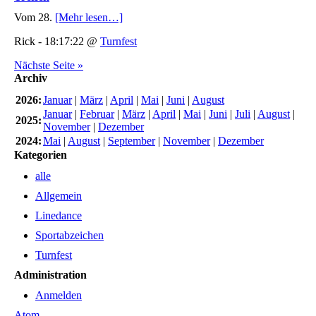
Vom 28.
[Mehr lesen…]
Rick - 18:17:22 @
Turnfest
Nächste Seite »
Archiv
2026:
Januar
|
März
|
April
|
Mai
|
Juni
|
August
Januar
|
Februar
|
März
|
April
|
Mai
|
Juni
|
Juli
|
August
|
2025:
November
|
Dezember
2024:
Mai
|
August
|
September
|
November
|
Dezember
Kategorien
alle
Allgemein
Linedance
Sportabzeichen
Turnfest
Administration
Anmelden
Atom